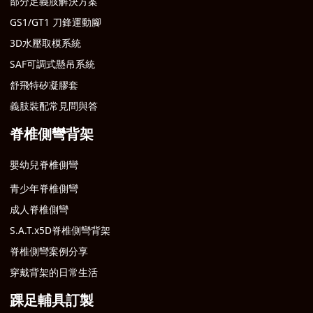
部分足義肢解決方案
GS1/GT1 刀鋒運動腳
3D水壓取模系統
SAF可調式懸吊系統
舒飛特矽凝膠套
義肢裝配常見問與答
脊椎側彎背架
嬰幼兒脊椎側彎
青少年脊椎側彎
成人脊椎側彎
S.A.T.x5D脊椎側彎背架
脊椎側彎案例分享
穿戴背架的日常生活
踝足輔具訂製