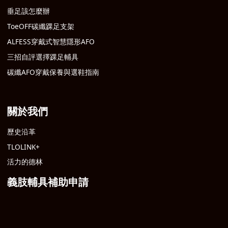
垂足該怎麼辦
ToeOFF碳纖踝足支架
ALFESS穿戴式智慧隱形AFO
三招自評選擇踝足輔具
碳纖AFO穿戴保養與選鞋指南
關於我們
歷史沿革
TLOLINK+
活力的德林
義肢輔具
補助申請